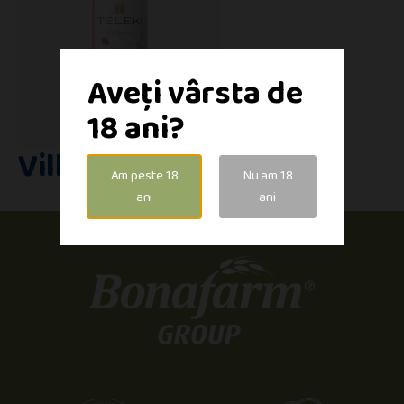
Aveți vârsta de
18 ani?
Villányi Syrah Rosé
Am peste 18
Nu am 18
ani
ani