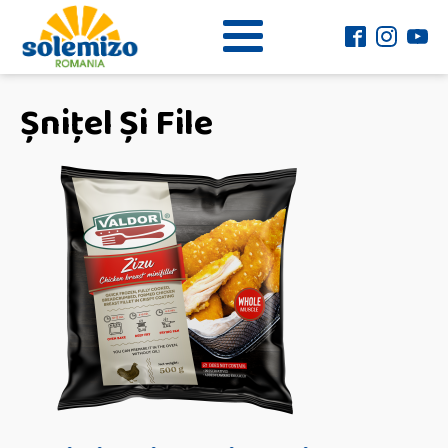
Șnițel Și File