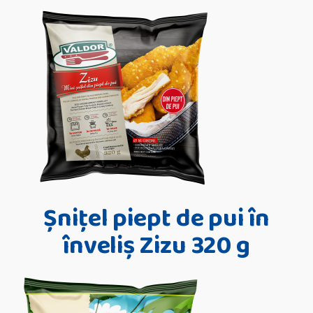
Șnițel piept de pui în
înveliș Zizu 320 g