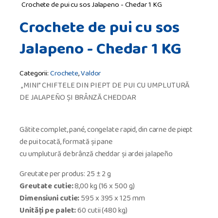
Crochete de pui cu sos Jalapeno - Chedar 1 KG
Crochete de pui cu sos
Jalapeno - Chedar 1 KG
Categorii:
Crochete
,
Valdor
„MINI” CHIFTELE DIN PIEPT DE PUI CU UMPLUTURĂ
DE JALAPEÑO ȘI BRÂNZĂ CHEDDAR
Gătite complet, pané, congelate rapid, din carne de piept
de pui tocată, formată și pane
cu umplutură de brânză cheddar și ardei jalapeño
Greutate per produs: 25 ± 2 g
Greutate cutie:
8,00 kg (16 x 500 g)
Dimensiuni cutie:
595 x 395 x 125 mm
Unități pe palet:
60 cutii (480 kg)