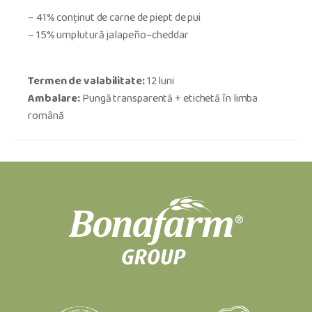
– 41% conținut de carne de piept de pui
– 15% umplutură jalapeño–cheddar
Termen de valabilitate:
12 luni
Ambalare:
Pungă transparentă + etichetă în limba
română