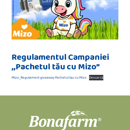
Regulamentul Campaniei
,,Pachetul tău cu Mizo”
Mizo_Regulament giveaway Pachetul tau cu Mizo
Descarcă